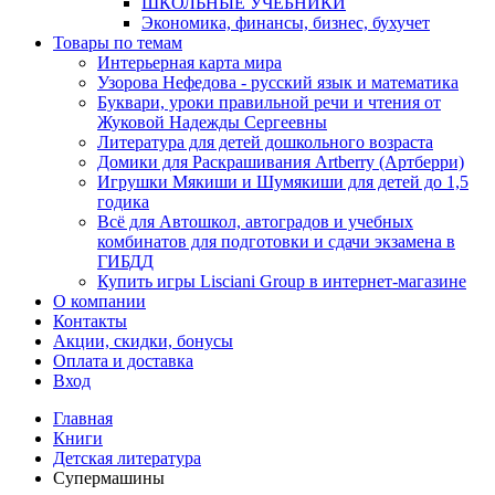
ШКОЛЬНЫЕ УЧЕБНИКИ
Экономика, финансы, бизнес, бухучет
Товары по темам
Интерьерная карта мира
Узорова Нефедова - русский язык и математика
Буквари, уроки правильной речи и чтения от
Жуковой Надежды Сергеевны
Литература для детей дошкольного возраста
Домики для Раскрашивания Artberry (Артберри)
Игрушки Мякиши и Шумякиши для детей до 1,5
годика
Всё для Автошкол, автоградов и учебных
комбинатов для подготовки и сдачи экзамена в
ГИБДД
Купить игры Lisciani Group в интернет-магазине
О компании
Контакты
Акции, скидки, бонусы
Оплата и доставка
Вход
Главная
Книги
Детская литература
Супермашины