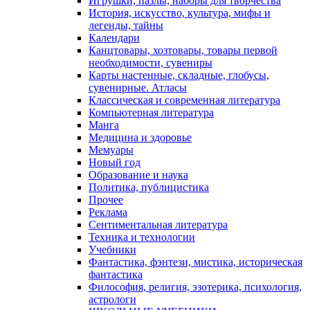
Игрушки, пазлы, наборы для творчества
История, искусство, культура, мифы и
легенды, тайны
Календари
Канцтовары, хозтовары, товары первой
необходимости, сувениры
Карты настенные, складные, глобусы,
сувенирные. Атласы
Классическая и современная литература
Компьютерная литература
Манга
Медицина и здоровье
Мемуары
Новый год
Образование и наука
Политика, публицистика
Прочее
Реклама
Сентиментальная литература
Техника и технологии
Учебники
Фантастика, фэнтези, мистика, историческая
фантастика
Философия, религия, эзотерика, психология,
астрологи