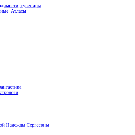
одимости, сувениры
рные. Атласы
фантастика
астрологи
овой Надежды Сергеевны