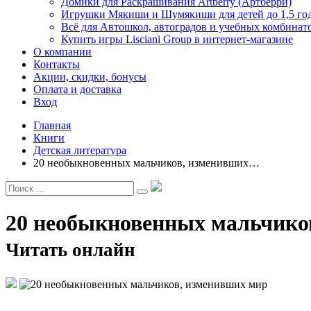
Домики для Раскрашивания Artberry (Артберри)
Игрушки Мякиши и Шумякиши для детей до 1,5 го
Всё для Автошкол, автоградов и учебных комбинат
Купить игры Lisciani Group в интернет-магазине
О компании
Контакты
Акции, скидки, бонусы
Оплата и доставка
Вход
Главная
Книги
Детская литература
20 необыкновенных мальчиков, изменивших…
20 необыкновенных мальчико
Читать онлайн