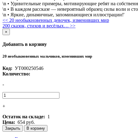
\n • Удивительные примеры, мотивирующие ребят на собствен
\n • В каждом рассказе — невероятный образец силы воли и сто
\n • Яркие, динамичные, запоминающиеся иллюстрации!'
<< 20 необыкновенных девочек, изменивших мир
200 сказок, стихов и весёлых… >>
×
Добавить в корзину
20 необыкновенных мальчиков, изменивших мир
Код:
УТ000250546
Количество:
-
+
Остаток на складе:
1
Цена:
654 руб.
Закрыть
В корзину