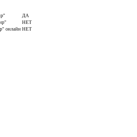
ир"
ДА
ир"
НЕТ
р" онлайн
НЕТ