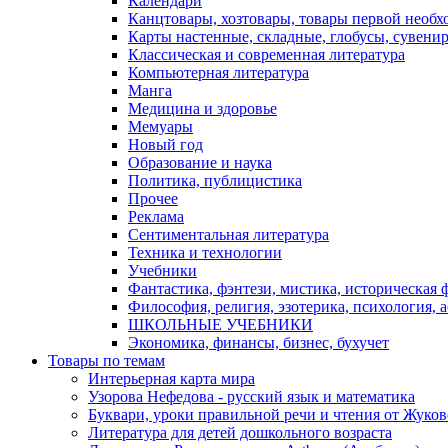
Календари
Канцтовары, хозтовары, товары первой необх
Карты настенные, складные, глобусы, сувени
Классическая и современная литература
Компьютерная литература
Манга
Медицина и здоровье
Мемуары
Новый год
Образование и наука
Политика, публицистика
Прочее
Реклама
Сентиментальная литература
Техника и технологии
Учебники
Фантастика, фэнтези, мистика, историческая 
Философия, религия, эзотерика, психология, 
ШКОЛЬНЫЕ УЧЕБНИКИ
Экономика, финансы, бизнес, бухучет
Товары по темам
Интерьерная карта мира
Узорова Нефедова - русский язык и математика
Буквари, уроки правильной речи и чтения от Жук
Литература для детей дошкольного возраста