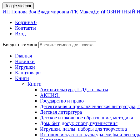
Toggle sidebar
ИП Попова Зоя Владимировна (ГК МаксиДон)
РОЗНИЧНЫЙ И
Корзина
0
Контакты
Вход
Введите символ
Главная
Новинки
Игрушки
Канцтовары
Книги
Книги
Автолитература, ПДД, плакаты
АКЦИЯ!
Государство и право
Детективная и приключенческая литература, 
Детская литература
Детское и школьное образование, методика
Дом, быт, досуг, спорт, путешествия
Игрушки, пазлы, наборы для творчества
История, искусство, культура, мифы и легенд