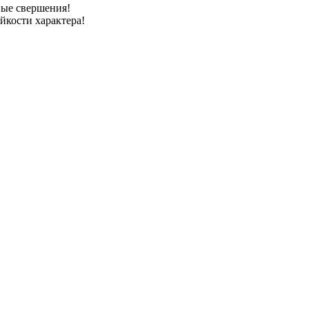
ные свершения!
йкости характера!