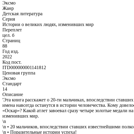
Эксмо
Жанр
Детская литература
Серия
Истории о великих людях, изменивших мир
Переплет
цел. б
Страниц
88
Год изд.
2022
Код пост.
ITD000000001141812
Ценовая группа
Эксмо
Стандарт
14
Описание
'Эта книга расскажет о 20-ти мальчиках, впоследствии ставши
имена навсегда останутся в истории человечества. Кому довело
«Оскар»? Какой атлет завоевал сразу четыре золотые медали 
изменивших мир.
\n
\n • 20 мальчиков, впоследствии ставших известнейшими полко
\n • Поразительные истории успеха!