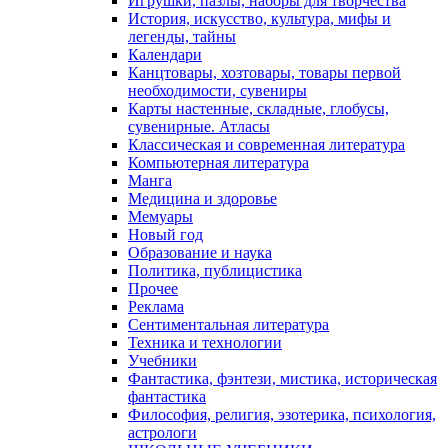
Игрушки, пазлы, наборы для творчества
История, искусство, культура, мифы и
легенды, тайны
Календари
Канцтовары, хозтовары, товары первой
необходимости, сувениры
Карты настенные, складные, глобусы,
сувенирные. Атласы
Классическая и современная литература
Компьютерная литература
Манга
Медицина и здоровье
Мемуары
Новый год
Образование и наука
Политика, публицистика
Прочее
Реклама
Сентиментальная литература
Техника и технологии
Учебники
Фантастика, фэнтези, мистика, историческая
фантастика
Философия, религия, эзотерика, психология,
астрологи