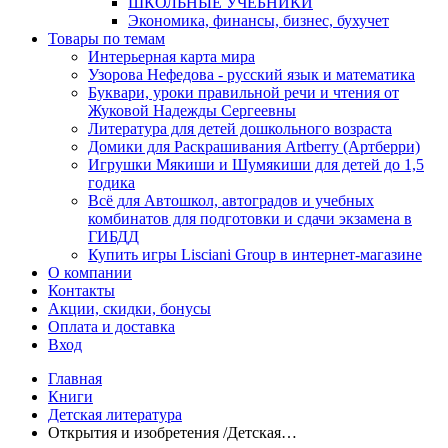
ШКОЛЬНЫЕ УЧЕБНИКИ
Экономика, финансы, бизнес, бухучет
Товары по темам
Интерьерная карта мира
Узорова Нефедова - русский язык и математика
Буквари, уроки правильной речи и чтения от
Жуковой Надежды Сергеевны
Литература для детей дошкольного возраста
Домики для Раскрашивания Artberry (Артберри)
Игрушки Мякиши и Шумякиши для детей до 1,5
годика
Всё для Автошкол, автоградов и учебных
комбинатов для подготовки и сдачи экзамена в
ГИБДД
Купить игры Lisciani Group в интернет-магазине
О компании
Контакты
Акции, скидки, бонусы
Оплата и доставка
Вход
Главная
Книги
Детская литература
Открытия и изобретения /Детская…