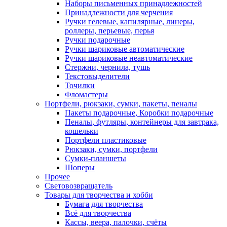
Наборы письменных принадлежностей
Принадлежности для черчения
Ручки гелевые, капилярные, линеры,
роллеры, перьевые, перья
Ручки подарочные
Ручки шариковые автоматические
Ручки шариковые неавтоматические
Стержни, чернила, тушь
Текстовыделители
Точилки
Фломастеры
Портфели, рюкзаки, сумки, пакеты, пеналы
Пакеты подарочные, Коробки подарочные
Пеналы, футляры, контейнеры для завтрака,
кошельки
Портфели пластиковые
Рюкзаки, сумки, портфели
Сумки-планшеты
Шоперы
Прочее
Световозвращатель
Товары для творчества и хобби
Бумага для творчества
Всё для творчества
Кассы, веера, палочки, счёты