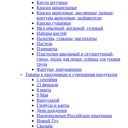
Кисти штучные
Краски акварельные
Краски акриловые, маслянные, разные,
контуры акриловые, разбавители
Краски гуашевые
Мел обычный, восковой, гелевый
Наборы кистей
Палитры, стаканы, мастихины
Пастель
Планшеты
Пластилин школьный и скульптурный,
глина, доски для лепки, плёнка для уроков
труда
Фартуки, нарукавники
Товары к праздникам и сувенирная продукция
1 сентября
23 февраля
8 марта
9 Мая
Выпускной
Глобусы и карты
День рождения
Национальные Российские праздники
Новый Год
Свадьба