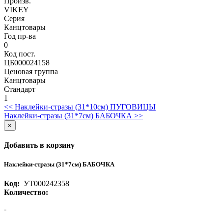
Произв.
VIKEY
Серия
Канцтовары
Год пр-ва
0
Код пост.
ЦБ000024158
Ценовая группа
Канцтовары
Стандарт
1
<< Наклейки-стразы (31*10см) ПУГОВИЦЫ
Наклейки-стразы (31*7cм) БАБОЧКА >>
×
Добавить в корзину
Наклейки-стразы (31*7cм) БАБОЧКА
Код:
УТ000242358
Количество:
-