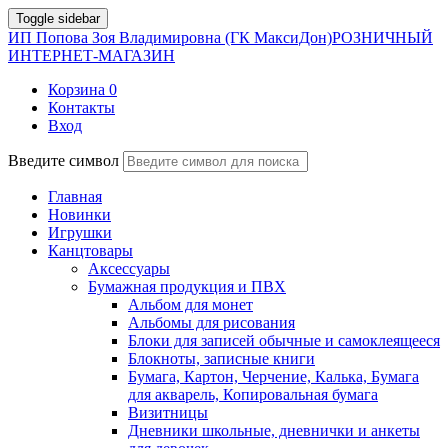
Toggle sidebar
ИП Попова Зоя Владимировна (ГК МаксиДон)
РОЗНИЧНЫЙ
ИНТЕРНЕТ-МАГАЗИН
Корзина
0
Контакты
Вход
Введите символ
Главная
Новинки
Игрушки
Канцтовары
Аксессуары
Бумажная продукция и ПВХ
Альбом для монет
Альбомы для рисования
Блоки для записей обычные и самоклеящееся
Блокноты, записные книги
Бумага, Картон, Черчение, Калька, Бумага
для акварель, Копировальная бумага
Визитницы
Дневники школьные, дневнички и анкеты