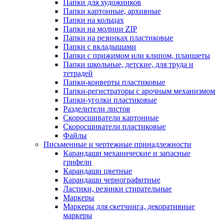
Папки для художников
Папки картонные, архивные
Папки на кольцах
Папки на молнии ZIP
Папки на резинках пластиковые
Папки с вкладышами
Папки с прижимом или клипом, планшеты
Папки школьные, детские, для труда и
тетрадей
Папки-конверты пластиковые
Папки-регистраторы с арочным механизмом
Папки-уголки пластиковые
Разделители листов
Скоросшиватели картонные
Скоросшиватели пластиковые
Файлы
Письменные и чертежные принадлежности
Карандаши механические и запасные
грифели
Карандаши цветные
Карандаши чернографитные
Ластики, резинки стирательные
Маркеры
Маркеры для скетчинга, декоративные
маркеры