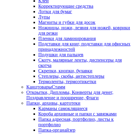
Клей
Корректирующие средства
Лотки для бумаг
Лупы
Магниты и губки для досок
Ножницы, ножи, лезвия для ножей, коврики
для резки
Пленки для ламинирования
Подставки для книг, подставки для офисных
принадлежностей
Подушки для пальцев
Скотч, малярные ленты, диспенсеры для
скотча
Скрепки, кнопки, булавки
Степлеры, скобы, антистеплеры
Термоленты, термоэтикетки
КанцтоварыСтамм
Открытки, Дипломы, Конверты для денег,
Поздравление и поощрение, Флаги
Папки, архивы, картотеки
Карманы самоклящиеся
Короба архивные и папки с завязками
Папка адресная, портфолио, листы к
портфолио
Папка-органайзер