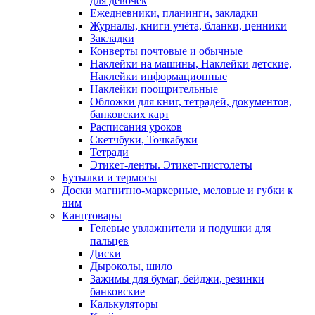
для девочек
Ежедневники, планинги, закладки
Журналы, книги учёта, бланки, ценники
Закладки
Конверты почтовые и обычные
Наклейки на машины, Наклейки детские,
Наклейки информационные
Наклейки поощрительные
Обложки для книг, тетрадей, документов,
банковских карт
Расписания уроков
Скетчбуки, Точкабуки
Тетради
Этикет-ленты. Этикет-пистолеты
Бутылки и термосы
Доски магнитно-маркерные, меловые и губки к
ним
Канцтовары
Гелевые увлажнители и подушки для
пальцев
Диски
Дыроколы, шило
Зажимы для бумаг, бейджи, резинки
банковские
Калькуляторы