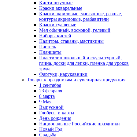
Кисти штучные
Краски акварельные
Краски акриловые, маслянные, разные,
контуры акриловые, разбавители
Краски гуашевые
Мел обычный, восковой, гелевый
Наборы кистей
Палитры, стаканы, мастихины
Пастель
Планшеты
Пластилин школьный и скульптурный,
глина, доски для лепки, плёнка для уроков
труда
Фартуки, нарукавники
Товары к праздникам и сувенирная продукция
1 сентября
23 февраля
8 марта
9 Мая
Выпускной
Глобусы и карты
День рождения
Национальные Российские праздники
Новый Год
Свадьба