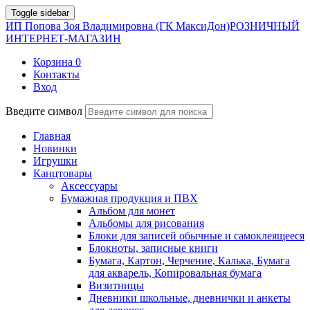
Toggle sidebar
ИП Попова Зоя Владимировна (ГК МаксиДон)
РОЗНИЧНЫЙ
ИНТЕРНЕТ-МАГАЗИН
Корзина
0
Контакты
Вход
Введите символ
Главная
Новинки
Игрушки
Канцтовары
Аксессуары
Бумажная продукция и ПВХ
Альбом для монет
Альбомы для рисования
Блоки для записей обычные и самоклеящееся
Блокноты, записные книги
Бумага, Картон, Черчение, Калька, Бумага
для акварель, Копировальная бумага
Визитницы
Дневники школьные, дневнички и анкеты