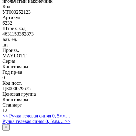
игольчатый наконечник
Код
УТ000252123
Артикул
6232
Штрих-код
4631153362873
Баз. ед.
шт
Произв.
MAYLOTT
Серия
Канцтовары
Год пр-ва
0
Код пост.
ЦБ000029675
Ценовая группа
Канцтовары
Стандарт
12
<< Ручка гелевая синяя 0, 5мм…
Ручка гелевая синяя 0, 5мм… >>
×