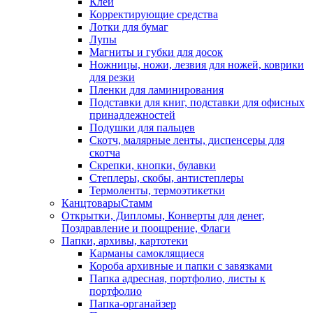
Клей
Корректирующие средства
Лотки для бумаг
Лупы
Магниты и губки для досок
Ножницы, ножи, лезвия для ножей, коврики
для резки
Пленки для ламинирования
Подставки для книг, подставки для офисных
принадлежностей
Подушки для пальцев
Скотч, малярные ленты, диспенсеры для
скотча
Скрепки, кнопки, булавки
Степлеры, скобы, антистеплеры
Термоленты, термоэтикетки
КанцтоварыСтамм
Открытки, Дипломы, Конверты для денег,
Поздравление и поощрение, Флаги
Папки, архивы, картотеки
Карманы самоклящиеся
Короба архивные и папки с завязками
Папка адресная, портфолио, листы к
портфолио
Папка-органайзер