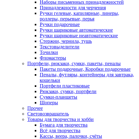
Наборы письменных принадлежностей
Принадлежности для черчения
Ручки гелевые, капилярные, линеры,
роллеры, перьевые, перья
Ручки подарочные
Ручки шариковые автоматические
Ручки шариковые неавтоматические
Стержни, чернила, тушь
Текстовыделители
Точилки
Фломастеры
Портфели, рюкзаки, сумки, пакеты, пеналы
Пакеты подарочные, Коробки подарочные
Пеналы, футляры, контейнеры для завтрака,
кошельки
Портфели пластиковые
Рюкзаки, сумки, портфели
Сумки-планшеты
Шоперы
Прочее
Световозвращатель
Товары для творчества и хобби
Бумага для творчества
Всё для творчества
Кассы, веера, палочки, счёты