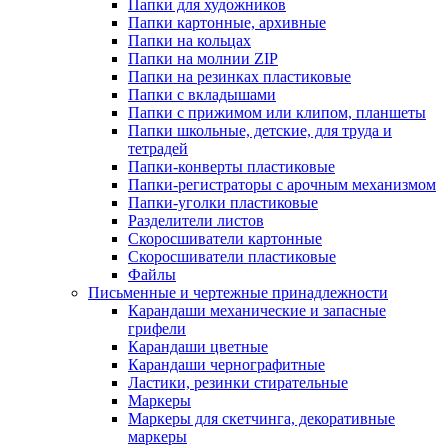
Папки для художников
Папки картонные, архивные
Папки на кольцах
Папки на молнии ZIP
Папки на резинках пластиковые
Папки с вкладышами
Папки с прижимом или клипом, планшеты
Папки школьные, детские, для труда и
тетрадей
Папки-конверты пластиковые
Папки-регистраторы с арочным механизмом
Папки-уголки пластиковые
Разделители листов
Скоросшиватели картонные
Скоросшиватели пластиковые
Файлы
Письменные и чертежные принадлежности
Карандаши механические и запасные
грифели
Карандаши цветные
Карандаши чернографитные
Ластики, резинки стирательные
Маркеры
Маркеры для скетчинга, декоративные
маркеры