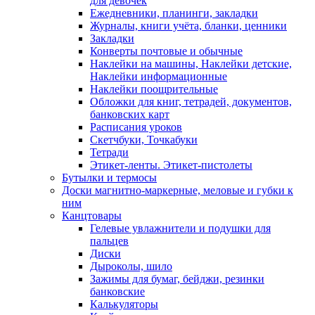
для девочек
Ежедневники, планинги, закладки
Журналы, книги учёта, бланки, ценники
Закладки
Конверты почтовые и обычные
Наклейки на машины, Наклейки детские,
Наклейки информационные
Наклейки поощрительные
Обложки для книг, тетрадей, документов,
банковских карт
Расписания уроков
Скетчбуки, Точкабуки
Тетради
Этикет-ленты. Этикет-пистолеты
Бутылки и термосы
Доски магнитно-маркерные, меловые и губки к
ним
Канцтовары
Гелевые увлажнители и подушки для
пальцев
Диски
Дыроколы, шило
Зажимы для бумаг, бейджи, резинки
банковские
Калькуляторы