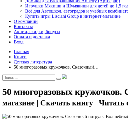
Домики для Раскрашивания Artberry (Артберри)
Игрушки Мякиши и Шумякиши для детей до 1,5 го
Всё для Автошкол, автоградов и учебных комбинат
Купить игры Lisciani Group в интернет-магазине
О компании
Контакты
Акции, скидки, бонусы
Оплата и доставка
Вход
Главная
Книги
Детская литература
50 многоразовых кружочков. Сказочный…
50 многоразовых кружочков.
магазине | Скачать книгу | Читать