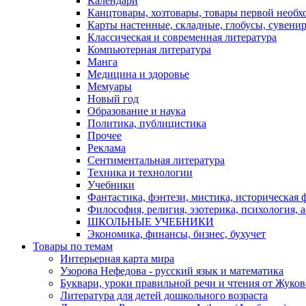
Календари
Канцтовары, хозтовары, товары первой необх
Карты настенные, складные, глобусы, сувени
Классическая и современная литература
Компьютерная литература
Манга
Медицина и здоровье
Мемуары
Новый год
Образование и наука
Политика, публицистика
Прочее
Реклама
Сентиментальная литература
Техника и технологии
Учебники
Фантастика, фэнтези, мистика, историческая 
Философия, религия, эзотерика, психология, 
ШКОЛЬНЫЕ УЧЕБНИКИ
Экономика, финансы, бизнес, бухучет
Товары по темам
Интерьерная карта мира
Узорова Нефедова - русский язык и математика
Буквари, уроки правильной речи и чтения от Жук
Литература для детей дошкольного возраста