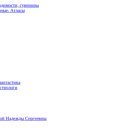
одимости, сувениры
рные. Атласы
фантастика
астрологи
овой Надежды Сергеевны