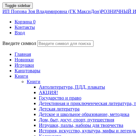
Toggle sidebar
ИП Попова Зоя Владимировна (ГК МаксиДон)
РОЗНИЧНЫЙ И
Корзина
0
Контакты
Вход
Введите символ
Главная
Новинки
Игрушки
Канцтовары
Книги
Книги
Автолитература, ПДД, плакаты
АКЦИЯ!
Государство и право
Детективная и приключенческая литература, 
Детская литература
Детское и школьное образование, методика
Дом, быт, досуг, спорт, путешествия
Игрушки, пазлы, наборы для творчества
История, искусство, культура, мифы и легенд