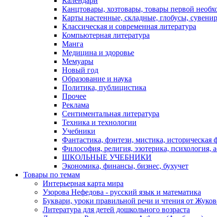
Календари
Канцтовары, хозтовары, товары первой необх
Карты настенные, складные, глобусы, сувени
Классическая и современная литература
Компьютерная литература
Манга
Медицина и здоровье
Мемуары
Новый год
Образование и наука
Политика, публицистика
Прочее
Реклама
Сентиментальная литература
Техника и технологии
Учебники
Фантастика, фэнтези, мистика, историческая 
Философия, религия, эзотерика, психология, 
ШКОЛЬНЫЕ УЧЕБНИКИ
Экономика, финансы, бизнес, бухучет
Товары по темам
Интерьерная карта мира
Узорова Нефедова - русский язык и математика
Буквари, уроки правильной речи и чтения от Жук
Литература для детей дошкольного возраста