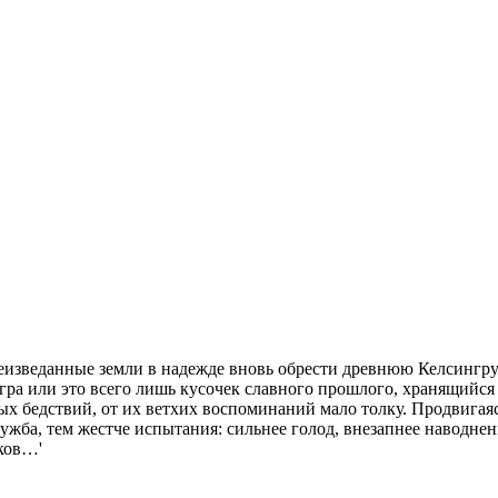
 неизведанные земли в надежде вновь обрести древнюю Келсинг
гра или это всего лишь кусочек славного прошлого, хранящийся 
ых бедствий, от их ветхих воспоминаний мало толку. Продвигая
ужба, тем жестче испытания: сильнее голод, внезапнее наводнен
ков…'