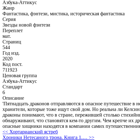
Азбука-Аттикус
Жанр
Фантастика, фэнтези, мистика, историческая фантастика
Серия
Звезды новой фэнтези
Переплет
мат.
Страниц
544
Год изд.
2020
Код пост.
711923
Ценовая группа
Азбука-Аттикус
Стандарт
6
Описание
'Пятнадцать драконов отправляются в опасное путешествие в
хранители, которые тоже ищут свой дом. Но реальна ли Келсин
драконы понимают, что в стране, пережившей столько стихийн
обнаруживают, что становятся кем-то другим. Чем крепче их др
опасные хищники находятся в компании самих путешественни
<< Хортарианский ястреб
Хроники Нетесаного трона. Книга 1.… >>