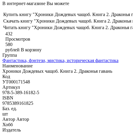
В интернет-магазине Вы можете
Купить книгу "Хроники Дождевых чащоб. Книга 2. Драконья г
Скачать книгу "Хроники Дождевых чащоб. Книга 2. Драконья 
Читать книгу "Хроники Дождевых чащоб. Книга 2. Драконья г
432
Просмотров
580
рублей
В корзину
Группа
Фантастика, фэнтези, мистика, историческая фантастика
Наименование
Хроники Дождевых чащоб. Книга 2. Драконья гавань
Код
УТ000171548
Артикул
978-5-389-16182-5
ISBN
9785389161825
Баз. ед.
шт
Автор Автор
Хобб
Издатель