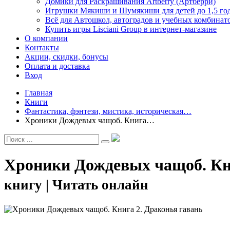
Домики для Раскрашивания Artberry (Артберри)
Игрушки Мякиши и Шумякиши для детей до 1,5 го
Всё для Автошкол, автоградов и учебных комбинат
Купить игры Lisciani Group в интернет-магазине
О компании
Контакты
Акции, скидки, бонусы
Оплата и доставка
Вход
Главная
Книги
Фантастика, фэнтези, мистика, историческая…
Хроники Дождевых чащоб. Книга…
Хроники Дождевых чащоб. Кн
книгу | Читать онлайн