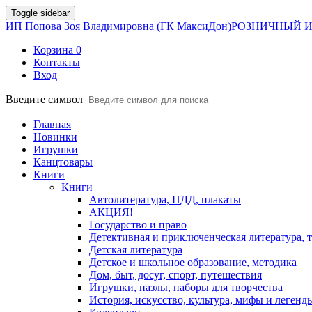
Toggle sidebar
ИП Попова Зоя Владимировна (ГК МаксиДон)
РОЗНИЧНЫЙ И
Корзина
0
Контакты
Вход
Введите символ
Главная
Новинки
Игрушки
Канцтовары
Книги
Книги
Автолитература, ПДД, плакаты
АКЦИЯ!
Государство и право
Детективная и приключенческая литература, 
Детская литература
Детское и школьное образование, методика
Дом, быт, досуг, спорт, путешествия
Игрушки, пазлы, наборы для творчества
История, искусство, культура, мифы и легенд