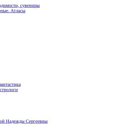
одимости, сувениры
рные. Атласы
фантастика
астрологи
овой Надежды Сергеевны