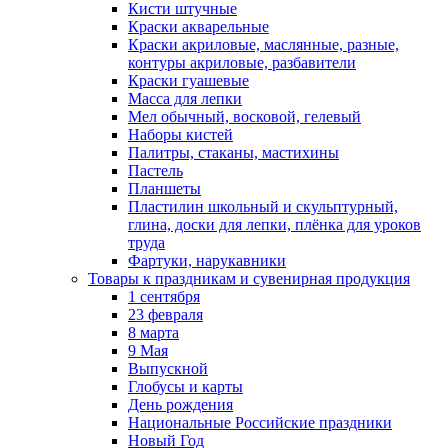
Кисти штучные
Краски акварельные
Краски акриловые, маслянные, разные,
контуры акриловые, разбавители
Краски гуашевые
Масса для лепки
Мел обычный, восковой, гелевый
Наборы кистей
Палитры, стаканы, мастихины
Пастель
Планшеты
Пластилин школьный и скульптурный,
глина, доски для лепки, плёнка для уроков
труда
Фартуки, нарукавники
Товары к праздникам и сувенирная продукция
1 сентября
23 февраля
8 марта
9 Мая
Выпускной
Глобусы и карты
День рождения
Национальные Российские праздники
Новый Год