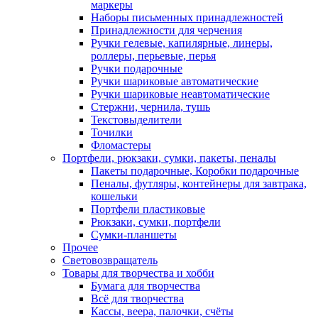
маркеры
Наборы письменных принадлежностей
Принадлежности для черчения
Ручки гелевые, капилярные, линеры,
роллеры, перьевые, перья
Ручки подарочные
Ручки шариковые автоматические
Ручки шариковые неавтоматические
Стержни, чернила, тушь
Текстовыделители
Точилки
Фломастеры
Портфели, рюкзаки, сумки, пакеты, пеналы
Пакеты подарочные, Коробки подарочные
Пеналы, футляры, контейнеры для завтрака,
кошельки
Портфели пластиковые
Рюкзаки, сумки, портфели
Сумки-планшеты
Прочее
Световозвращатель
Товары для творчества и хобби
Бумага для творчества
Всё для творчества
Кассы, веера, палочки, счёты