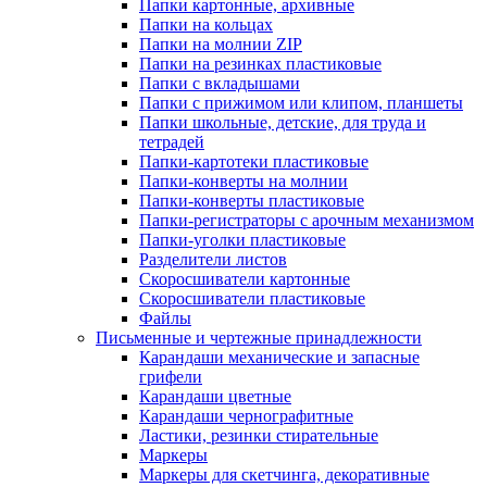
Папки картонные, архивные
Папки на кольцах
Папки на молнии ZIP
Папки на резинках пластиковые
Папки с вкладышами
Папки с прижимом или клипом, планшеты
Папки школьные, детские, для труда и
тетрадей
Папки-картотеки пластиковые
Папки-конверты на молнии
Папки-конверты пластиковые
Папки-регистраторы с арочным механизмом
Папки-уголки пластиковые
Разделители листов
Скоросшиватели картонные
Скоросшиватели пластиковые
Файлы
Письменные и чертежные принадлежности
Карандаши механические и запасные
грифели
Карандаши цветные
Карандаши чернографитные
Ластики, резинки стирательные
Маркеры
Маркеры для скетчинга, декоративные