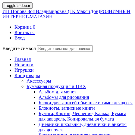
Toggle sidebar
ИП Попова Зоя Владимировна (ГК МаксиДон)
РОЗНИЧНЫЙ
ИНТЕРНЕТ-МАГАЗИН
Корзина
0
Контакты
Вход
Введите символ
Главная
Новинки
Игрушки
Канцтовары
Аксессуары
Бумажная продукция и ПВХ
Альбом для монет
Альбомы для рисования
Блоки для записей обычные и самоклеящееся
Блокноты, записные книги
Бумага, Картон, Черчение, Калька, Бумага
для акварель, Копировальная бумага
Дневники школьные, дневнички и анкеты
для девочек