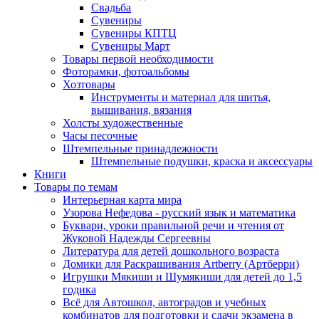
Свадьба
Сувениры
Сувениры КПТЦ
Сувениры Март
Товары первой необходимости
Фоторамки, фотоальбомы
Хозтовары
Инструменты и материал для шитья,
вышивания, вязания
Холсты художественные
Часы песочные
Штемпельные принадлежности
Штемпельные подушки, краска и аксессуары
Книги
Товары по темам
Интерьерная карта мира
Узорова Нефедова - русский язык и математика
Буквари, уроки правильной речи и чтения от
Жуковой Надежды Сергеевны
Литература для детей дошкольного возраста
Домики для Раскрашивания Artberry (Артберри)
Игрушки Мякиши и Шумякиши для детей до 1,5
годика
Всё для Автошкол, автоградов и учебных
комбинатов для подготовки и сдачи экзамена в