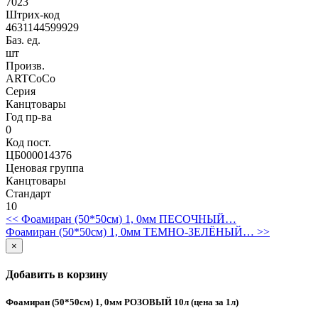
7023
Штрих-код
4631144599929
Баз. ед.
шт
Произв.
ARTCoCo
Серия
Канцтовары
Год пр-ва
0
Код пост.
ЦБ000014376
Ценовая группа
Канцтовары
Стандарт
10
<< Фоамиран (50*50см) 1, 0мм ПЕСОЧНЫЙ…
Фоамиран (50*50см) 1, 0мм ТЕМНО-ЗЕЛЁНЫЙ… >>
×
Добавить в корзину
Фоамиран (50*50см) 1, 0мм РОЗОВЫЙ 10л (цена за 1л)