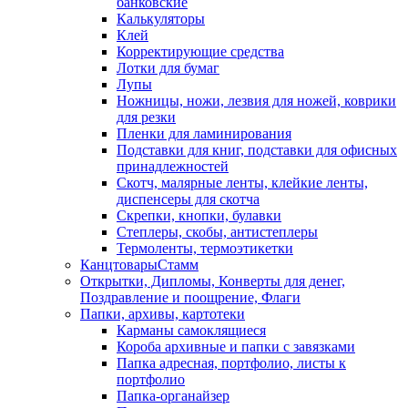
банковские
Калькуляторы
Клей
Корректирующие средства
Лотки для бумаг
Лупы
Ножницы, ножи, лезвия для ножей, коврики
для резки
Пленки для ламинирования
Подставки для книг, подставки для офисных
принадлежностей
Скотч, малярные ленты, клейкие ленты,
диспенсеры для скотча
Скрепки, кнопки, булавки
Степлеры, скобы, антистеплеры
Термоленты, термоэтикетки
КанцтоварыСтамм
Открытки, Дипломы, Конверты для денег,
Поздравление и поощрение, Флаги
Папки, архивы, картотеки
Карманы самоклящиеся
Короба архивные и папки с завязками
Папка адресная, портфолио, листы к
портфолио
Папка-органайзер