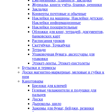
Ежедневники, планинги, закладки
Журналы, книги учёта, бланки, ценники
Закладки
Конверты почтовые и обычные
Наклейки на машины, Наклейки детские,
Наклейки информационные
Наклейки поощрительные
Обложки для книг, тетрадей, документов,
банковских карт
Расписания уроков
Скетчбуки, Точкабуки
Тетради
Упаковочная бумага, аксессуары для
упаковки
Этикет-ленты. Этикет-пистолеты
Бутылки и термосы
Доски магнитно-маркерные, меловые и губки к
ним
Канцтовары
Брелоки для ключей
Гелевые увлажнители и подушки для
пальцев
Диски
Дыроколы, шило
Зажимы для бумаг, бейджи, резинки