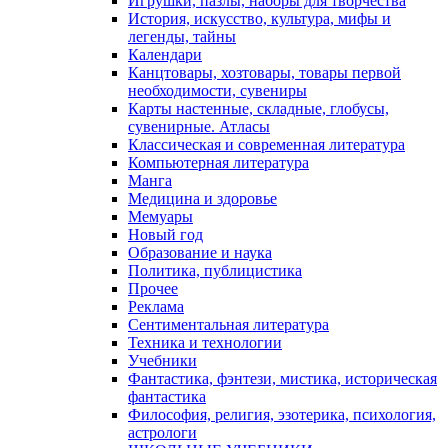
Игрушки, пазлы, наборы для творчества
История, искусство, культура, мифы и
легенды, тайны
Календари
Канцтовары, хозтовары, товары первой
необходимости, сувениры
Карты настенные, складные, глобусы,
сувенирные. Атласы
Классическая и современная литература
Компьютерная литература
Манга
Медицина и здоровье
Мемуары
Новый год
Образование и наука
Политика, публицистика
Прочее
Реклама
Сентиментальная литература
Техника и технологии
Учебники
Фантастика, фэнтези, мистика, историческая
фантастика
Философия, религия, эзотерика, психология,
астрологи