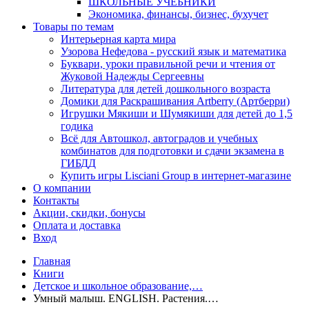
ШКОЛЬНЫЕ УЧЕБНИКИ
Экономика, финансы, бизнес, бухучет
Товары по темам
Интерьерная карта мира
Узорова Нефедова - русский язык и математика
Буквари, уроки правильной речи и чтения от
Жуковой Надежды Сергеевны
Литература для детей дошкольного возраста
Домики для Раскрашивания Artberry (Артберри)
Игрушки Мякиши и Шумякиши для детей до 1,5
годика
Всё для Автошкол, автоградов и учебных
комбинатов для подготовки и сдачи экзамена в
ГИБДД
Купить игры Lisciani Group в интернет-магазине
О компании
Контакты
Акции, скидки, бонусы
Оплата и доставка
Вход
Главная
Книги
Детское и школьное образование,…
Умный малыш. ENGLISH. Растения.…