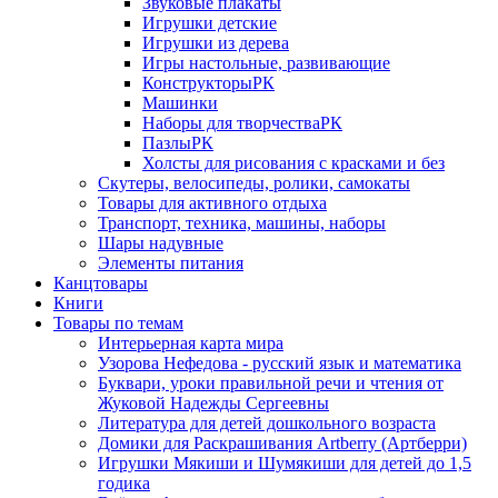
Звуковые плакаты
Игрушки детские
Игрушки из дерева
Игры настольные, развивающие
КонструкторыРК
Машинки
Наборы для творчестваРК
ПазлыРК
Холсты для рисования с красками и без
Скутеры, велосипеды, ролики, самокаты
Товары для активного отдыха
Транспорт, техника, машины, наборы
Шары надувные
Элементы питания
Канцтовары
Книги
Товары по темам
Интерьерная карта мира
Узорова Нефедова - русский язык и математика
Буквари, уроки правильной речи и чтения от
Жуковой Надежды Сергеевны
Литература для детей дошкольного возраста
Домики для Раскрашивания Artberry (Артберри)
Игрушки Мякиши и Шумякиши для детей до 1,5
годика