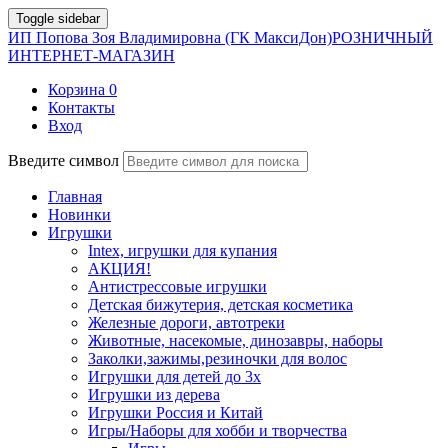
Toggle sidebar
ИП Попова Зоя Владимировна (ГК МаксиДон)
РОЗНИЧНЫЙ
ИНТЕРНЕТ-МАГАЗИН
Корзина
0
Контакты
Вход
Введите символ
Главная
Новинки
Игрушки
Intex, игрушки для купания
АКЦИЯ!
Антистрессовые игрушки
Детская бижутерия, детская косметика
Железные дороги, автотреки
Животные, насекомые, динозавры, наборы
Заколки,зажимы,резиночки для волос
Игрушки для детей до 3х
Игрушки из дерева
Игрушки Россия и Китай
Игры/Наборы для хобби и творчества