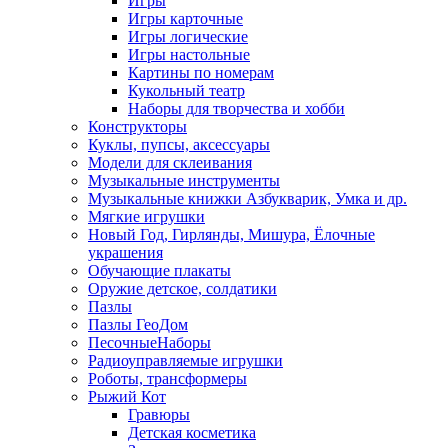
Игры
Игры карточные
Игры логические
Игры настольные
Картины по номерам
Кукольный театр
Наборы для творчества и хобби
Конструкторы
Куклы, пупсы, аксессуары
Модели для склеивания
Музыкальные инструменты
Музыкальные книжки Азбукварик, Умка и др.
Мягкие игрушки
Новый Год, Гирлянды, Мишура, Ёлочные
украшения
Обучающие плакаты
Оружие детское, солдатики
Пазлы
Пазлы ГеоДом
ПесочныеНаборы
Радиоуправляемые игрушки
Роботы, трансформеры
Рыжий Кот
Гравюры
Детская косметика