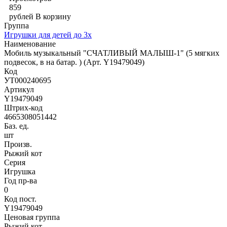
859
рублей
В корзину
Группа
Игрушки для детей до 3х
Наименование
Мобиль музыкальный "СЧАТЛИВЫЙ МАЛЫШ-1" (5 мягких
подвесок, в на батар. ) (Арт. Y19479049)
Код
УТ000240695
Артикул
Y19479049
Штрих-код
4665308051442
Баз. ед.
шт
Произв.
Рыжий кот
Серия
Игрушка
Год пр-ва
0
Код пост.
Y19479049
Ценовая группа
Рыжий кот