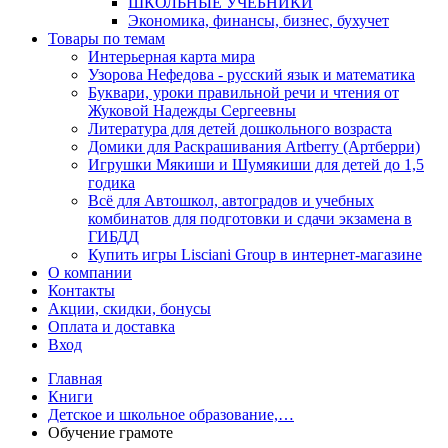
ШКОЛЬНЫЕ УЧЕБНИКИ
Экономика, финансы, бизнес, бухучет
Товары по темам
Интерьерная карта мира
Узорова Нефедова - русский язык и математика
Буквари, уроки правильной речи и чтения от
Жуковой Надежды Сергеевны
Литература для детей дошкольного возраста
Домики для Раскрашивания Artberry (Артберри)
Игрушки Мякиши и Шумякиши для детей до 1,5
годика
Всё для Автошкол, автоградов и учебных
комбинатов для подготовки и сдачи экзамена в
ГИБДД
Купить игры Lisciani Group в интернет-магазине
О компании
Контакты
Акции, скидки, бонусы
Оплата и доставка
Вход
Главная
Книги
Детское и школьное образование,…
Обучение грамоте