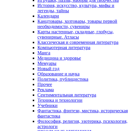
Игрушки, пазлы, наборы для творчества
История, искусство, культура, мифы и
легенды, тайны
Календари
Канцтовары, хозтовары, товары первой
необходимости, сувениры
Карты настенные, складные, глобусы,
сувенирные. Атласы
Классическая и современная литература
Компьютерная литература
Манга
Медицина и здоровье
Мемуары
Новый год
Образование и наука
Политика, публицистика
Прочее
Реклама
Сентиментальная литература
Техника и технологии
Учебники
Фантастика, фэнтези, мистика, историческая
фантастика
Философия, религия, эзотерика, психология,
астрологи