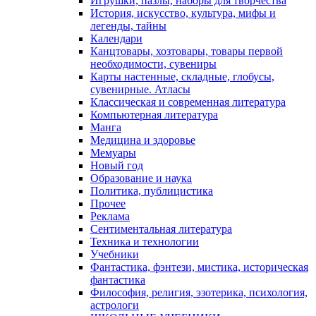
Игрушки, пазлы, наборы для творчества
История, искусство, культура, мифы и
легенды, тайны
Календари
Канцтовары, хозтовары, товары первой
необходимости, сувениры
Карты настенные, складные, глобусы,
сувенирные. Атласы
Классическая и современная литература
Компьютерная литература
Манга
Медицина и здоровье
Мемуары
Новый год
Образование и наука
Политика, публицистика
Прочее
Реклама
Сентиментальная литература
Техника и технологии
Учебники
Фантастика, фэнтези, мистика, историческая
фантастика
Философия, религия, эзотерика, психология,
астрологи