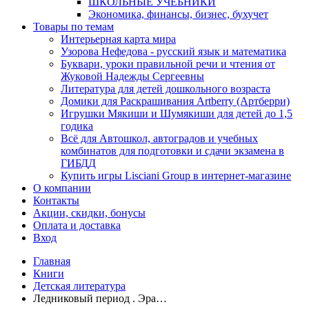
ШКОЛЬНЫЕ УЧЕБНИКИ
Экономика, финансы, бизнес, бухучет
Товары по темам
Интерьерная карта мира
Узорова Нефедова - русский язык и математика
Буквари, уроки правильной речи и чтения от
Жуковой Надежды Сергеевны
Литература для детей дошкольного возраста
Домики для Раскрашивания Artberry (Артберри)
Игрушки Мякиши и Шумякиши для детей до 1,5
годика
Всё для Автошкол, автоградов и учебных
комбинатов для подготовки и сдачи экзамена в
ГИБДД
Купить игры Lisciani Group в интернет-магазине
О компании
Контакты
Акции, скидки, бонусы
Оплата и доставка
Вход
Главная
Книги
Детская литература
Ледниковый период . Эра…