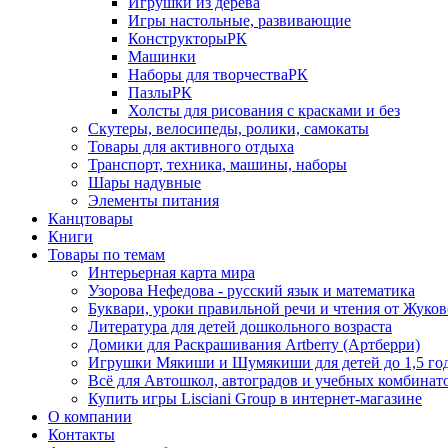
Игрушки из дерева
Игры настольные, развивающие
КонструкторыРК
Машинки
Наборы для творчестваРК
ПазлыРК
Холсты для рисования с красками и без
Скутеры, велосипеды, ролики, самокаты
Товары для активного отдыха
Транспорт, техника, машины, наборы
Шары надувные
Элементы питания
Канцтовары
Книги
Товары по темам
Интерьерная карта мира
Узорова Нефедова - русский язык и математика
Буквари, уроки правильной речи и чтения от Жук
Литература для детей дошкольного возраста
Домики для Раскрашивания Artberry (Артберри)
Игрушки Мякиши и Шумякиши для детей до 1,5 го
Всё для Автошкол, автоградов и учебных комбинат
Купить игры Lisciani Group в интернет-магазине
О компании
Контакты