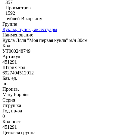
357
Просмотров
1592
рублей
В корзину
Группа
Куклы, пупсы, аксессуары
Наименование
Кукла Ляля "Моя первая кукла" м/н 30см.
Код
УТ000248749
Артикул
451291
Штрих-код
6927404512912
Баз. ед.
шт
Произв.
Mary Poppins
Серия
Игрушка
Год пр-ва
0
Код пост.
451291
Ценовая группа