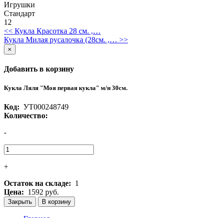
Игрушки
Стандарт
12
<< Кукла Красотка 28 см. ,…
Кукла Милая русалочка (28см. ,… >>
×
Добавить в корзину
Кукла Ляля "Моя первая кукла" м/н 30см.
Код:
УТ000248749
Количество:
-
+
Остаток на складе:
1
Цена:
1592 руб.
Закрыть
В корзину