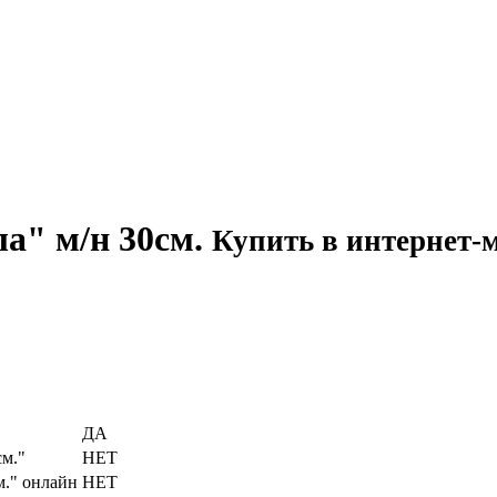
а" м/н 30см.
Купить в интернет-м
ДА
см."
НЕТ
м." онлайн
НЕТ