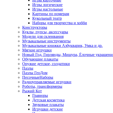
Игры карточные
Игры логические
Игры настольные
Картины по номерам
Кукольный театр
Наборы для творчества и хобби
Конструкторы
Куклы, пупсы, аксессуары
Модели для склеивания
Музыкальные инструменты
Музыкальные книжки Азбукварик, Умка и др.
Мягкие игрушки
Новый Год, Гирлянды, Мишура, Ёлочные украшени
Обучающие плакаты
Оружие детское, солдатики
Пазлы
Пазлы ГеоДом
ПесочныеНаборы
Радиоуправляемые игрушки
Роботы, трансформеры
Рыжий Кот
Гравюры
Детская косметика
Звуковые плакаты
Игрушки детские