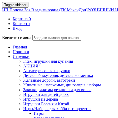
Toggle sidebar
ИП Попова Зоя Владимировна (ГК МаксиДон)
РОЗНИЧНЫЙ И
Корзина
0
Контакты
Вход
Введите символ
Главная
Новинки
Игрушки
Intex, игрушки для купания
АКЦИЯ!
Антистрессовые игрушки
Детская бижутерия, детская косметика
Железные дороги, автотреки
Животные, насекомые, динозавры, наборы
Заколки,зажимы,резиночки для волос
Игрушки для детей до 3х
Игрушки из дерева
Игрушки Россия и Китай
Игры/Наборы для хобби и творчества
Игры