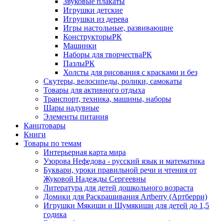
Звуковые плакаты
Игрушки детские
Игрушки из дерева
Игры настольные, развивающие
КонструкторыРК
Машинки
Наборы для творчестваРК
ПазлыРК
Холсты для рисования с красками и без
Скутеры, велосипеды, ролики, самокаты
Товары для активного отдыха
Транспорт, техника, машины, наборы
Шары надувные
Элементы питания
Канцтовары
Книги
Товары по темам
Интерьерная карта мира
Узорова Нефедова - русский язык и математика
Буквари, уроки правильной речи и чтения от
Жуковой Надежды Сергеевны
Литература для детей дошкольного возраста
Домики для Раскрашивания Artberry (Артберри)
Игрушки Мякиши и Шумякиши для детей до 1,5
годика