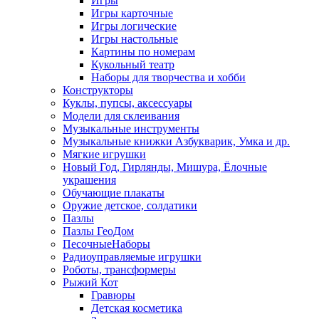
Игры
Игры карточные
Игры логические
Игры настольные
Картины по номерам
Кукольный театр
Наборы для творчества и хобби
Конструкторы
Куклы, пупсы, аксессуары
Модели для склеивания
Музыкальные инструменты
Музыкальные книжки Азбукварик, Умка и др.
Мягкие игрушки
Новый Год, Гирлянды, Мишура, Ёлочные
украшения
Обучающие плакаты
Оружие детское, солдатики
Пазлы
Пазлы ГеоДом
ПесочныеНаборы
Радиоуправляемые игрушки
Роботы, трансформеры
Рыжий Кот
Гравюры
Детская косметика