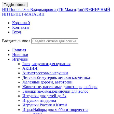
Toggle sidebar
ИП Попова Зоя Владимировна (ГК МаксиДон)
РОЗНИЧНЫЙ
ИНТЕРНЕТ-МАГАЗИН
Корзина
0
Контакты
Вход
Введите символ
Главная
Новинки
Игрушки
Intex, игрушки для купания
АКЦИЯ!
Антистрессовые игрушки
Детская бижутерия, детская косметика
Железные дороги, автотреки
Животные, насекомые, динозавры, наборы
Заколки,зажимы,резиночки для волос
Игрушки для детей до 3х
Игрушки из дерева
Игрушки Россия и Китай
Игры/Наборы для хобби и творчества