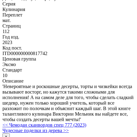
Серия
Кулинария
Переплет
мат.
Страниц
112
Год изд.
2023
Код пост.
ITD000000000817742
Ценовая группа
Эксмо
Стандарт
10
Описание
'Невероятные и роскошные десерты, торты и чизкейки всегда
вызывают восторг, но кажутся такими сложными для
исполнения! А на самом деле для того, чтобы сделать сладкий
шедевр, нужен только хороший учитель, который все
разложит по полочкам и объяснит каждый шаг. В этой книге
талантливого кулинара Виктории Мельник вы найдете все,
чтобы создать десерты вашей мечты!'
<< Чемодан сканвордов спец 777 (2023)
Чудесные поделки из дерева >>
×