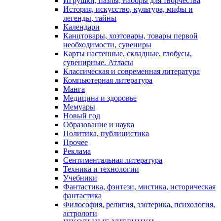
Игрушки, пазлы, наборы для творчества
История, искусство, культура, мифы и
легенды, тайны
Календари
Канцтовары, хозтовары, товары первой
необходимости, сувениры
Карты настенные, складные, глобусы,
сувенирные. Атласы
Классическая и современная литература
Компьютерная литература
Манга
Медицина и здоровье
Мемуары
Новый год
Образование и наука
Политика, публицистика
Прочее
Реклама
Сентиментальная литература
Техника и технологии
Учебники
Фантастика, фэнтези, мистика, историческая
фантастика
Философия, религия, эзотерика, психология,
астрологи