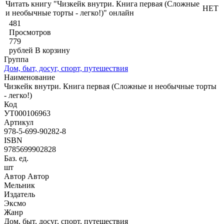
Читать книгу "Чизкейк внутри. Книга первая (Сложные
НЕТ
и необычные торты - легко!)" онлайн
481
Просмотров
779
рублей
В корзину
Группа
Дом, быт, досуг, спорт, путешествия
Наименование
Чизкейк внутри. Книга первая (Сложные и необычные торты
- легко!)
Код
УТ000106963
Артикул
978-5-699-90282-8
ISBN
9785699902828
Баз. ед.
шт
Автор Автор
Мельник
Издатель
Эксмо
Жанр
Дом, быт, досуг, спорт, путешествия