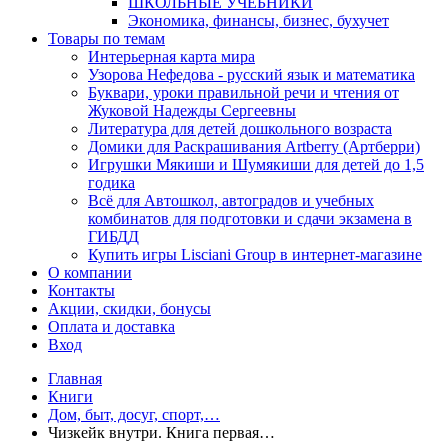
ШКОЛЬНЫЕ УЧЕБНИКИ
Экономика, финансы, бизнес, бухучет
Товары по темам
Интерьерная карта мира
Узорова Нефедова - русский язык и математика
Буквари, уроки правильной речи и чтения от
Жуковой Надежды Сергеевны
Литература для детей дошкольного возраста
Домики для Раскрашивания Artberry (Артберри)
Игрушки Мякиши и Шумякиши для детей до 1,5
годика
Всё для Автошкол, автоградов и учебных
комбинатов для подготовки и сдачи экзамена в
ГИБДД
Купить игры Lisciani Group в интернет-магазине
О компании
Контакты
Акции, скидки, бонусы
Оплата и доставка
Вход
Главная
Книги
Дом, быт, досуг, спорт,…
Чизкейк внутри. Книга первая…