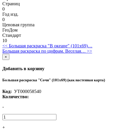
Страниц
0
Год изд.
0
Ценовая группа
ГеоДом
Стандарт
10
<< Большая раскраска "В океане" (101х69)…
Большая раскраска по цифрам. Веселая… >>
×
Добавить в корзину
Большая раскраска "Сочи" (101х69) (как настенная карта)
Код:
УТ000058540
Количество:
-
+