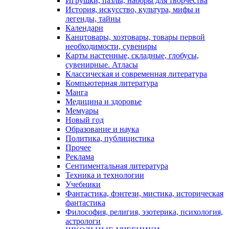
Игрушки, пазлы, наборы для творчества
История, искусство, культура, мифы и
легенды, тайны
Календари
Канцтовары, хозтовары, товары первой
необходимости, сувениры
Карты настенные, складные, глобусы,
сувенирные. Атласы
Классическая и современная литература
Компьютерная литература
Манга
Медицина и здоровье
Мемуары
Новый год
Образование и наука
Политика, публицистика
Прочее
Реклама
Сентиментальная литература
Техника и технологии
Учебники
Фантастика, фэнтези, мистика, историческая
фантастика
Философия, религия, эзотерика, психология,
астрологи