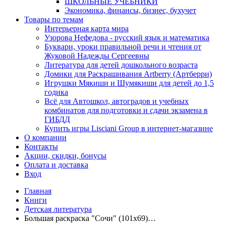
ШКОЛЬНЫЕ УЧЕБНИКИ
Экономика, финансы, бизнес, бухучет
Товары по темам
Интерьерная карта мира
Узорова Нефедова - русский язык и математика
Буквари, уроки правильной речи и чтения от
Жуковой Надежды Сергеевны
Литература для детей дошкольного возраста
Домики для Раскрашивания Artberry (Артберри)
Игрушки Мякиши и Шумякиши для детей до 1,5
годика
Всё для Автошкол, автоградов и учебных
комбинатов для подготовки и сдачи экзамена в
ГИБДД
Купить игры Lisciani Group в интернет-магазине
О компании
Контакты
Акции, скидки, бонусы
Оплата и доставка
Вход
Главная
Книги
Детская литература
Большая раскраска "Сочи" (101х69)…