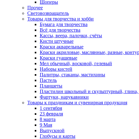
Шоперы
Прочее
Световозвращатель
Товары для творчества и хобби
Бумага для творчества
Всё для творчества
Кассы, веера, палочки, счёты
Кисти штучные
Краски акварельные
Краски акриловые, маслянные, разные, конту
Краски гуашевые
Мел обычный, восковой, гелевый
Наборы кистей
Палитры, стаканы, мастихины
Пастель
Планшеты
Пластилин школьный и скульптурный, глина, д
Фартуки, нарукавники
Товары к праздникам и сувенирная продукция
1 сентября
23 февраля
8 марта
9 Мая
Выпускной
Глобусы и карты