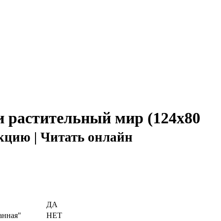
и растительный мир (124х80
кцию | Читать онлайн
ДА
анная"
НЕТ