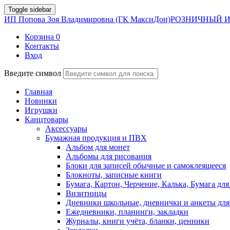
Toggle sidebar
ИП Попова Зоя Владимировна (ГК МаксиДон)
РОЗНИЧНЫЙ И
Корзина
0
Контакты
Вход
Введите символ
Главная
Новинки
Игрушки
Канцтовары
Аксессуары
Бумажная продукция и ПВХ
Альбом для монет
Альбомы для рисования
Блоки для записей обычные и самоклеящееся
Блокноты, записные книги
Бумага, Картон, Черчение, Калька, Бумага для
Визитницы
Дневники школьные, дневнички и анкеты для
Ежедневники, планинги, закладки
Журналы, книги учёта, бланки, ценники