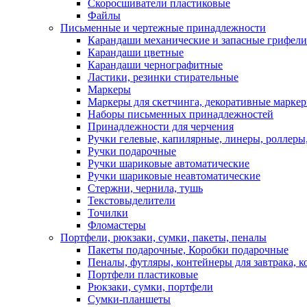
Скоросшиватели пластиковые
Файлы
Письменные и чертежные принадлежности
Карандаши механические и запасные грифели
Карандаши цветные
Карандаши чернографитные
Ластики, резинки стирательные
Маркеры
Маркеры для скетчинга, декоративные марке
Наборы письменных принадлежностей
Принадлежности для черчения
Ручки гелевые, капилярные, линеры, роллеры,
Ручки подарочные
Ручки шариковые автоматические
Ручки шариковые неавтоматические
Стержни, чернила, тушь
Текстовыделители
Точилки
Фломастеры
Портфели, рюкзаки, сумки, пакеты, пеналы
Пакеты подарочные, Коробки подарочные
Пеналы, футляры, контейнеры для завтрака, 
Портфели пластиковые
Рюкзаки, сумки, портфели
Сумки-планшеты