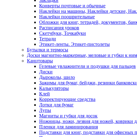
Закладки
Конверты почтовые и обычные
Наклейки на машины, Наклейки детские, На
Наклейки поощрительные
Обложки для книг, тетрадей, документов, бан
Расписания уроков
Скетчбуки, Точкабуки
Тетради
Этикет-ленты. Этикет-пистолеты
Бутылки и термосы
Доски магнитно-маркерные, меловые и губки к ни
Канцтовары
Гелевые увлажнители и подушки для пальцев
Диски
Дыроколы, шило
Зажимы для бумаг, бейджи, резинки банковск
Калькуляторы
Клей
Корректирующие средства
Лотки для бумаг
Лупы
Магниты и губки для досок
Ножницы, ножи, лезвия для ножей, коврики д
Пленки для ламинирования
Подставки для книг, подставки для офисных