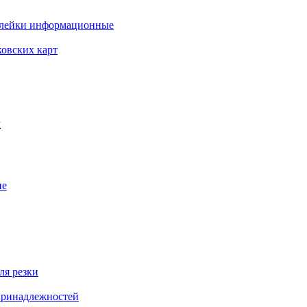
клейки информационные
ковских карт
м
ие
ля резки
 принадлежностей