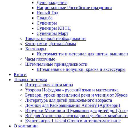
День рождения
Национальные Российские праздники
Новый Год
Свадьба
Сувениры
Сувениры КПТЦ
Сувениры Март
Товары первой необходимости
Фоторамки, фотоальбомы
Хозтовары
Инструменты и материал для шитья, вышиван
Часы песочные
Штемпельные принадлежности
Штемпельные подушки, краска и аксессуары
Книги
Товары по темам
Интерьерная карта мира
Узорова Нефедова - русский язык и математика
Буквари, уроки правильной речи и чтения от Жук
Литература для детей дошкольного возраста
Домики для Раскрашивания Artberry (Артберри)
Игрушки Мякиши и Шумякиши для детей до 1,5 го
Всё для Автошкол, автоградов и учебных комбинат
Купить игры Lisciani Group в интернет-магазине
О компании