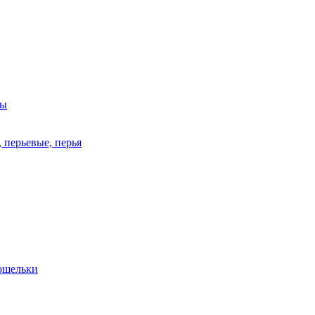
ры
 перьевые, перья
кошельки