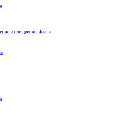
а
ление и поощрение, Флаги
ио
ей