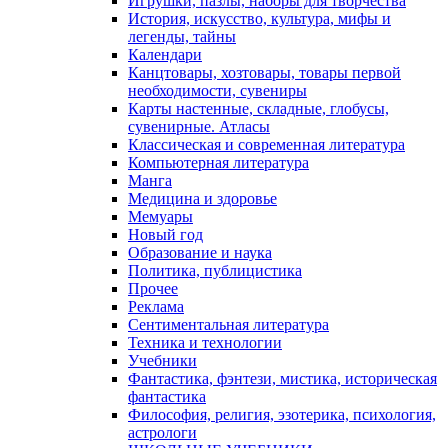
Игрушки, пазлы, наборы для творчества
История, искусство, культура, мифы и
легенды, тайны
Календари
Канцтовары, хозтовары, товары первой
необходимости, сувениры
Карты настенные, складные, глобусы,
сувенирные. Атласы
Классическая и современная литература
Компьютерная литература
Манга
Медицина и здоровье
Мемуары
Новый год
Образование и наука
Политика, публицистика
Прочее
Реклама
Сентиментальная литература
Техника и технологии
Учебники
Фантастика, фэнтези, мистика, историческая
фантастика
Философия, религия, эзотерика, психология,
астрологи