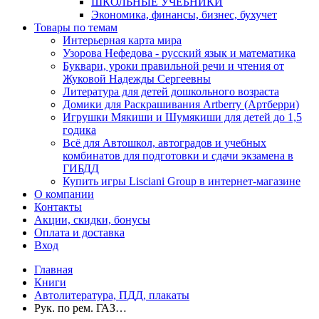
ШКОЛЬНЫЕ УЧЕБНИКИ
Экономика, финансы, бизнес, бухучет
Товары по темам
Интерьерная карта мира
Узорова Нефедова - русский язык и математика
Буквари, уроки правильной речи и чтения от
Жуковой Надежды Сергеевны
Литература для детей дошкольного возраста
Домики для Раскрашивания Artberry (Артберри)
Игрушки Мякиши и Шумякиши для детей до 1,5
годика
Всё для Автошкол, автоградов и учебных
комбинатов для подготовки и сдачи экзамена в
ГИБДД
Купить игры Lisciani Group в интернет-магазине
О компании
Контакты
Акции, скидки, бонусы
Оплата и доставка
Вход
Главная
Книги
Автолитература, ПДД, плакаты
Рук. по рем. ГАЗ…