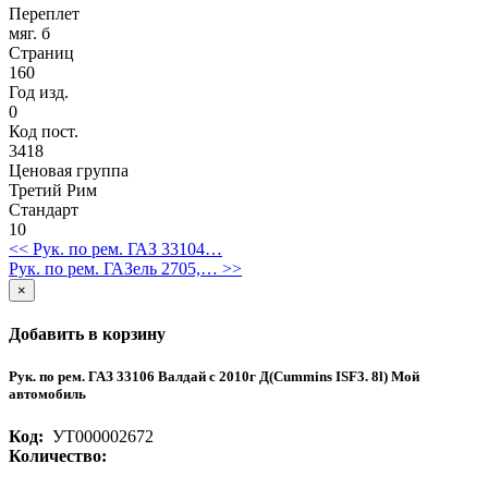
Переплет
мяг. б
Страниц
160
Год изд.
0
Код пост.
3418
Ценовая группа
Третий Рим
Стандарт
10
<< Рук. по рем. ГАЗ 33104…
Рук. по рем. ГАЗель 2705,… >>
×
Добавить в корзину
Рук. по рем. ГАЗ 33106 Валдай с 2010г Д(Cummins ISF3. 8l) Мой
автомобиль
Код:
УТ000002672
Количество: